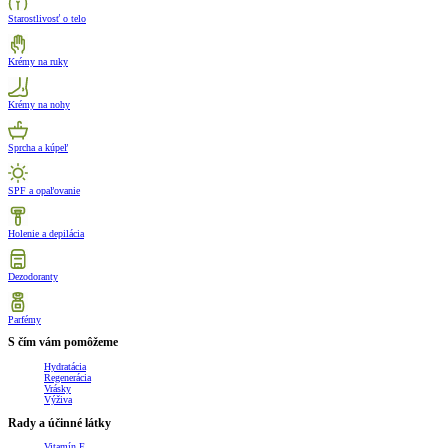
Starostlivosť o telo
Krémy na ruky
Krémy na nohy
Sprcha a kúpeľ
SPF a opaľovanie
Holenie a depilácia
Dezodoranty
Parfémy
S čím vám pomôžeme
Hydratácia
Regenerácia
Vrásky
Výživa
Rady a účinné látky
Vitamín E