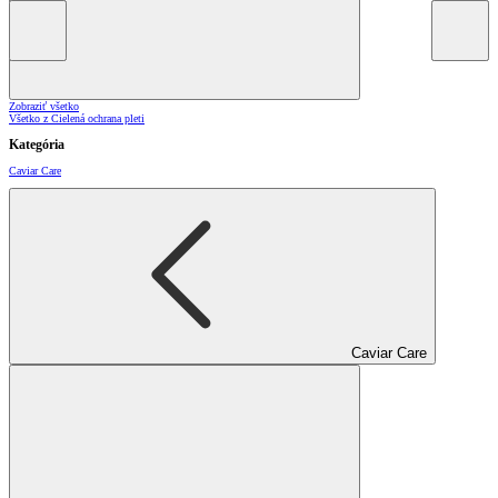
Zobraziť všetko
Všetko z Cielená ochrana pleti
Kategória
Caviar Care
Caviar Care