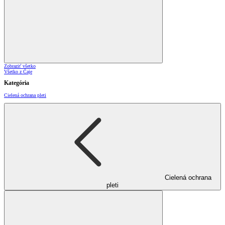
Zobraziť všetko
Všetko z Čaje
Kategória
Cielená ochrana pleti
Cielená ochrana
pleti