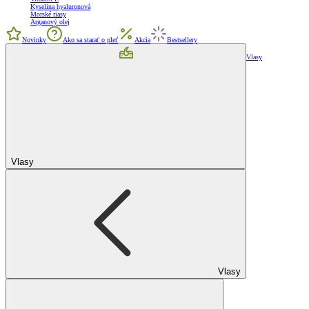
Kyselina hyaluronová
Morské riasy
Arganový olej
Novinky
Ako sa starať o pleť
Akcia
Bestsellery
Vlasy
Vlasy
Vlasy