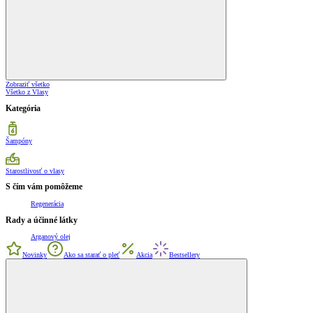
Zobraziť všetko
Všetko z Vlasy
Kategória
Šampóny
Starostlivosť o vlasy
S čím vám pomôžeme
Regenerácia
Rady a účinné látky
Arganový olej
Novinky
Ako sa starať o pleť
Akcia
Bestsellery