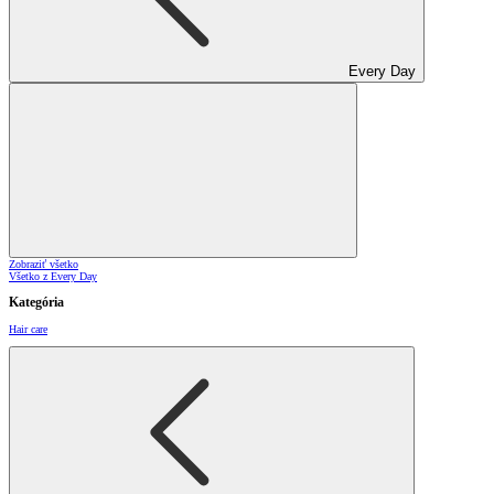
Every Day
Zobraziť všetko
Všetko z Every Day
Kategória
Hair care