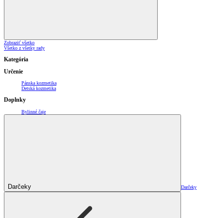
Zobraziť všetko
Všetko z všetky rady
Kategória
Určenie
Pánska kozmetika
Detská kozmetika
Doplnky
Bylinné čaje
Darčeky
Darčeky