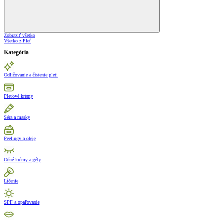
Zobraziť všetko
Všetko z Pleť
Kategória
Odličovanie a čistenie pleti
Pleťové krémy
Séra a masky
Peelingy a oleje
Očné krémy a gély
Líčenie
SPF a opaľovanie