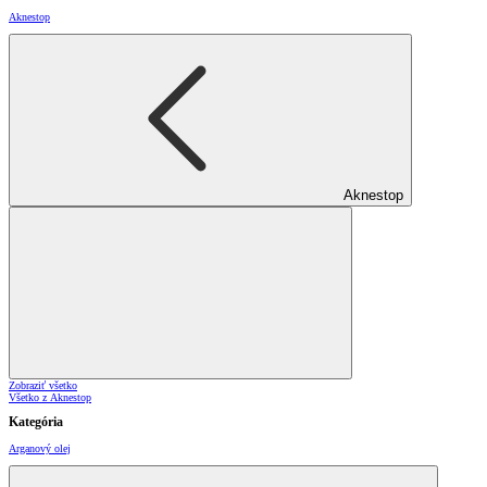
Aknestop
Aknestop
Zobraziť všetko
Všetko z Aknestop
Kategória
Arganový olej