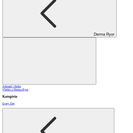
Derma Ryor
Zobraziť všetko
Všetko z Derma Ryor
Kategória
Every Day