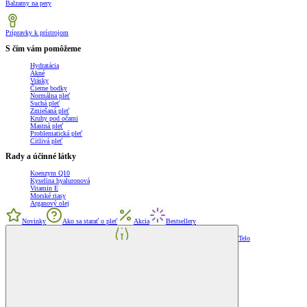
Balzamy na pery
Prípravky k prístrojom
S čím vám pomôžeme
Hydratácia
Akné
Vrásky
Čierne bodky
Normálna pleť
Suchá pleť
Zmiešaná pleť
Kruhy pod očami
Mastná pleť
Problematická pleť
Citlivá pleť
Rady a účinné látky
Koenzym Q10
Kyselina hyaluronová
Vitamin E
Morské riasy
Arganový olej
Novinky
Ako sa starať o pleť
Akcia
Bestsellery
Telo